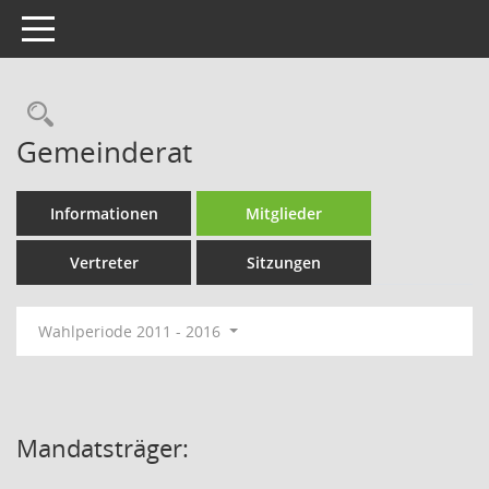
Toggle navigation
Rechercheauswahl
Gemeinderat
Informationen
Mitglieder
Vertreter
Sitzungen
Wahlperiode 2011 - 2016
Mandatsträger: