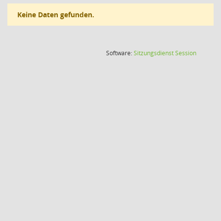
Keine Daten gefunden.
(Wird in
Software:
Sitzungsdienst
Session