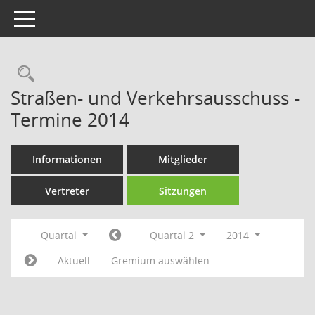
Toggle navigation
Rechercheauswahl
Straßen- und Verkehrsausschuss -
Termine 2014
Informationen
Mitglieder
Vertreter
Sitzungen
Quartal
Quartal 2
2014
Aktuell
Gremium auswählen