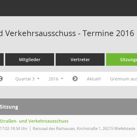
d Verkehrsausschuss - Termine 2016
Mitglieder
Vertreter
Sitzung
Quartal 3
2016
Aktuell
Gremium au
Sitzung
Straßen- und Verkehrsausschuss
17:02-18:34 Uhr
Ratssaal des Rathauses, Kirchstraße 1, 26215 Wiefelstede