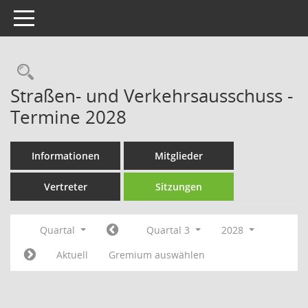
Toggle navigation
Rechercheauswahl
Straßen- und Verkehrsausschuss -
Termine 2028
Informationen
Mitglieder
Vertreter
Sitzungen
Quartal
Quartal 3
2028
Aktuell
Gremium auswählen