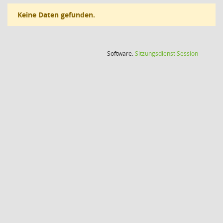
Keine Daten gefunden.
(Wird in
Software:
Sitzungsdienst
Session