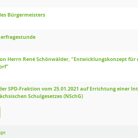
des Bürgermeisters
erfragestunde
on Herrn René Schönwälder, "Entwicklungskonzept für d
orf"
der SPD-Fraktion vom 25.01.2021 auf Errichtung einer In
ächsischen Schulgesetzes (NSchG)
age