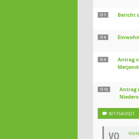
Bericht 
Ö 7
Einwohn
Ö 8
Antrag v
Ö 9
Metjend
Antrag 
Ö 10
Nieders
B/1754/2021
VO
Vorl