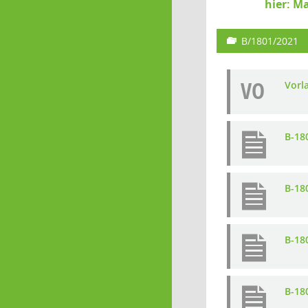
hier: 
B/1801/2021
VO
Vorl
B-18
B-18
B-18
B-18