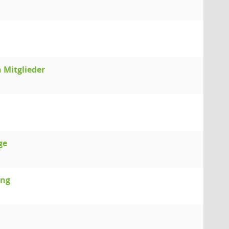
 Mitglieder
ge
ung