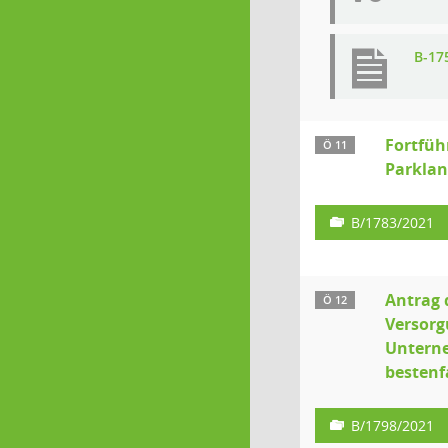
B-17
Fortfüh
Ö 11
Parklan
B/1783/2021
Antrag 
Ö 12
Versorg
Unterne
bestenf
B/1798/2021