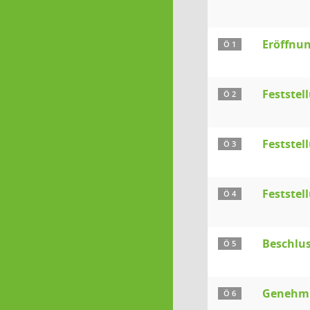
Eröffnun
Ö 1
Festste
Ö 2
Feststel
Ö 3
Feststel
Ö 4
Beschlus
Ö 5
Genehmig
Ö 6