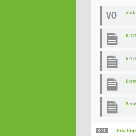
VO
Vorl
B-17
B-17
Bera
Bera
Erschli
Ö 13