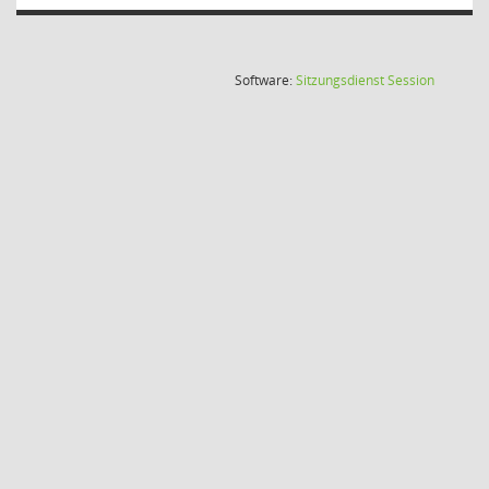
(Wird in
Software:
Sitzungsdienst
Session