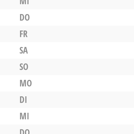
MI
DO
FR
SA
SO
MO
DI
MI
DO