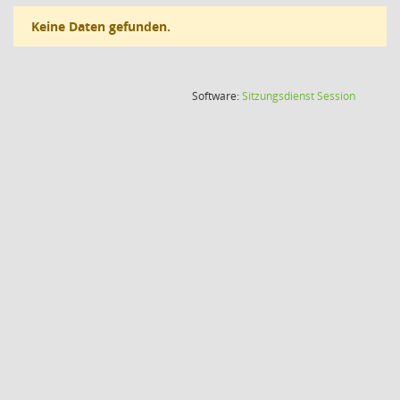
Keine Daten gefunden.
(Wird in
Software:
Sitzungsdienst
Session