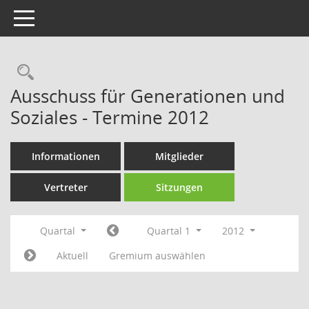
Toggle navigation
Rechercheauswahl
Ausschuss für Generationen und
Soziales - Termine 2012
Informationen
Mitglieder
Vertreter
Sitzungen
Quartal
Quartal 1
2012
Aktuell
Gremium auswählen