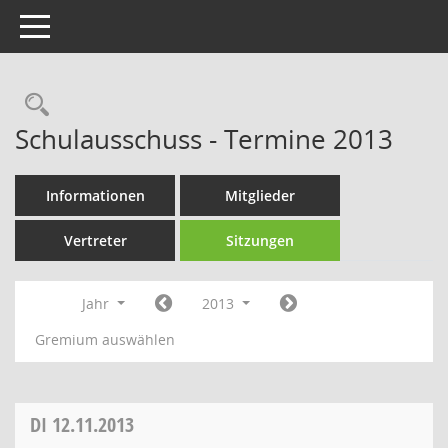
Toggle navigation
Rechercheauswahl
Schulausschuss - Termine 2013
Informationen
Mitglieder
Vertreter
Sitzungen
Jahr
2013
Gremium auswählen
DI
12.11.2013