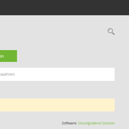
Rec
en
swählen
(Wird in
Software:
Sitzungsdienst
Session