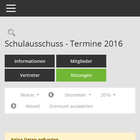
Toggle navigation
Rechercheauswahl
Schulausschuss - Termine 2016
Informationen
Mitglieder
Vertreter
Sitzungen
Monat
Dezember
2016
Aktuell
Gremium auswählen
Keine Daten gefunden.