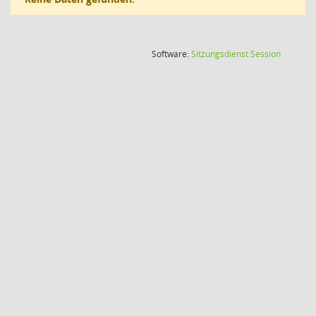
(Wird in
Software:
Sitzungsdienst
Session