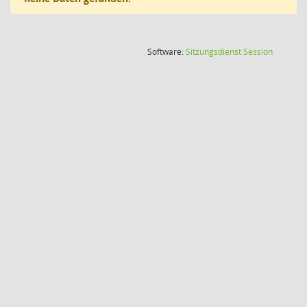
(Wird in
Software:
Sitzungsdienst
Session