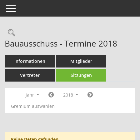
Toggle navigation
Rechercheauswahl
Bauausschuss - Termine 2018
Informationen
Mitglieder
Vertreter
Sitzungen
Jahr
2018
Gremium auswählen
Keine Daten gefunden.