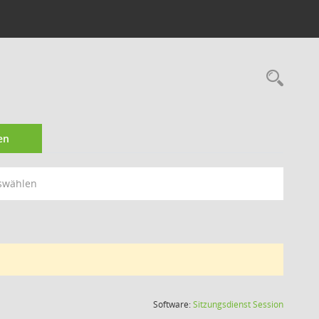
Rec
en
swählen
(Wird in
Software:
Sitzungsdienst
Session