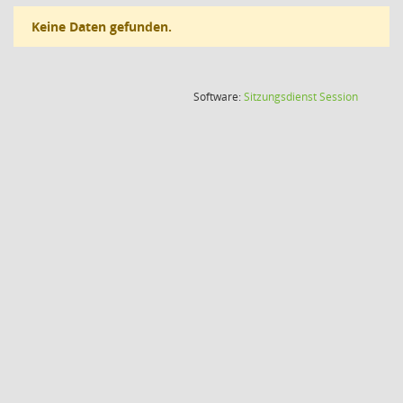
Keine Daten gefunden.
(Wird in
Software:
Sitzungsdienst
Session