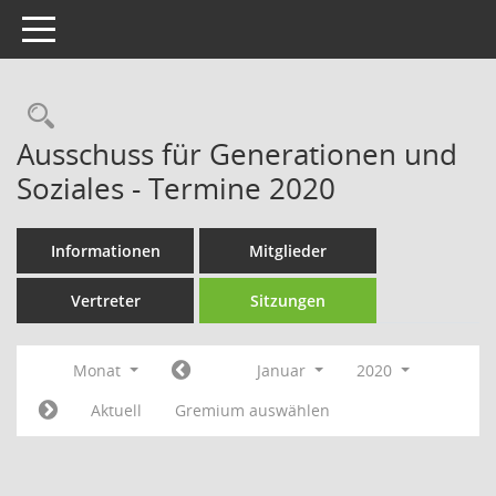
Toggle navigation
Rechercheauswahl
Ausschuss für Generationen und
Soziales - Termine 2020
Informationen
Mitglieder
Vertreter
Sitzungen
Monat
Januar
2020
Aktuell
Gremium auswählen