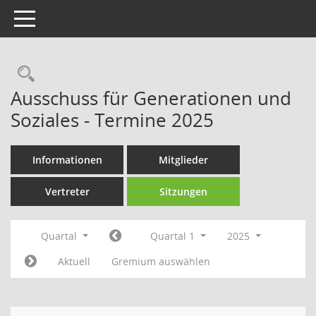
Toggle navigation
Rechercheauswahl
Ausschuss für Generationen und
Soziales - Termine 2025
Informationen
Mitglieder
Vertreter
Sitzungen
Quartal
Quartal 1
2025
Aktuell
Gremium auswählen