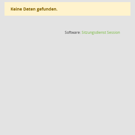
Keine Daten gefunden.
(Wird in
Software:
Sitzungsdienst
Session