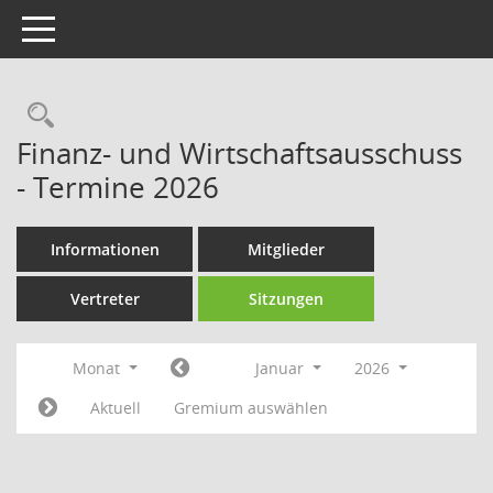
Toggle navigation
Rechercheauswahl
Finanz- und Wirtschaftsausschuss
- Termine 2026
Informationen
Mitglieder
Vertreter
Sitzungen
Monat
Januar
2026
Aktuell
Gremium auswählen