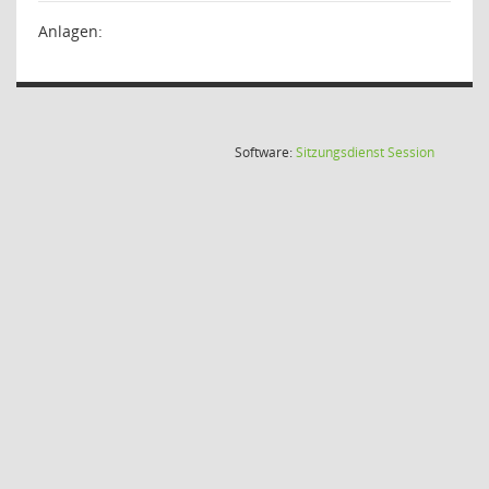
Anlagen:
(Wird in
Software:
Sitzungsdienst
Session