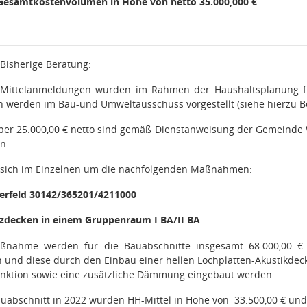
Gesamtkostenvolumen in Höhe von netto 35.000,000 €
/ Bisherige Beratung
:
n Mittelanmeldungen wurden im Rahmen der Haushaltsplanung 
 werden im Bau-und Umweltausschuss vorgestellt (siehe hierzu B
r 25.000,00 € netto sind gemäß Dienstanweisung der Gemeinde
n.
s sich im Einzelnen um die nachfolgenden Maßnahmen:
erfeld 30142/365201/4211000
zdecken in einem Gruppenraum I BA/II BA
ßnahme werden für die Bauabschnitte insgesamt 68.000,00 € br
und diese durch den Einbau einer hellen Lochplatten-Akustikdeck
nktion sowie eine zusätzliche Dämmung eingebaut werden.
auabschnitt in 2022 wurden HH-Mittel in Höhe von
33.500,00 € und