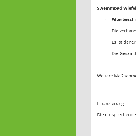
Swemmbad Wiefels
Filterbesch
·
Die vorhand
Es ist dahe
Die Gesamtk
Weitere Maßnahmeb
Finanzierung:
Die entsprechende