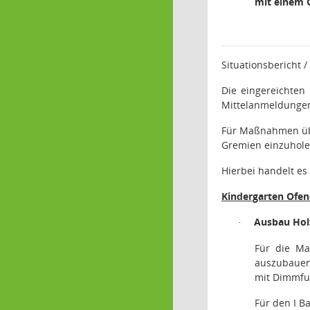
mit einem 
Situationsbericht 
Die eingereichte
Mittelanmeldungen
Für Maßnahmen übe
Gremien einzuhole
Hierbei handelt e
Kindergarten Ofen
Ausbau Hol
·
Für die Ma
auszubauen 
mit Dimmfu
Für den I B