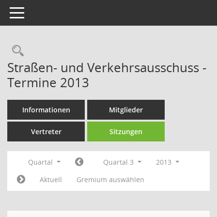
Toggle navigation
Rechercheauswahl
Straßen- und Verkehrsausschuss -
Termine 2013
Informationen
Mitglieder
Vertreter
Sitzungen
Quartal
Quartal 3
2013
Aktuell
Gremium auswählen