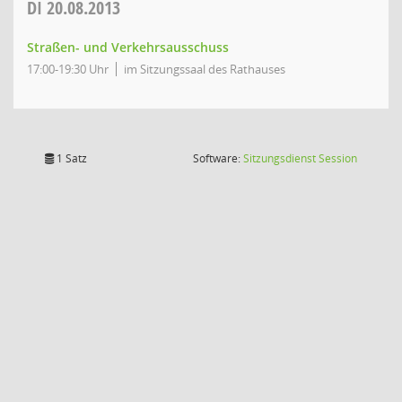
DI
20.08.2013
Straßen- und Verkehrsausschuss
17:00-19:30 Uhr
im Sitzungssaal des Rathauses
(Wird in
1 Satz
Software:
Sitzungsdienst
Session