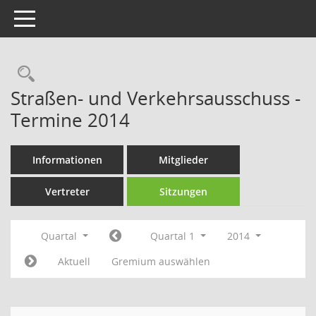
Toggle navigation
Rechercheauswahl
Straßen- und Verkehrsausschuss -
Termine 2014
Informationen
Mitglieder
Vertreter
Sitzungen
Quartal
Quartal 1
2014
Aktuell
Gremium auswählen