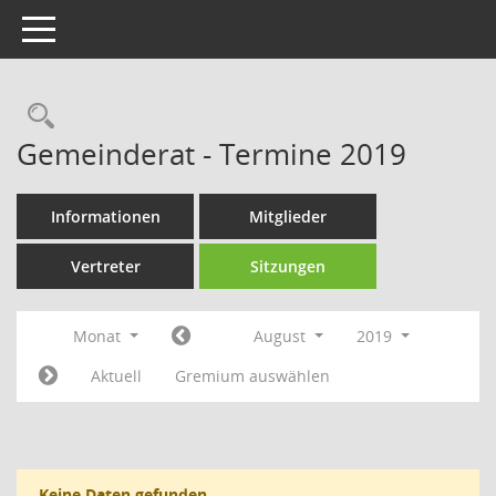
Toggle navigation
Rechercheauswahl
Gemeinderat - Termine 2019
Informationen
Mitglieder
Vertreter
Sitzungen
Monat
August
2019
Aktuell
Gremium auswählen
Keine Daten gefunden.