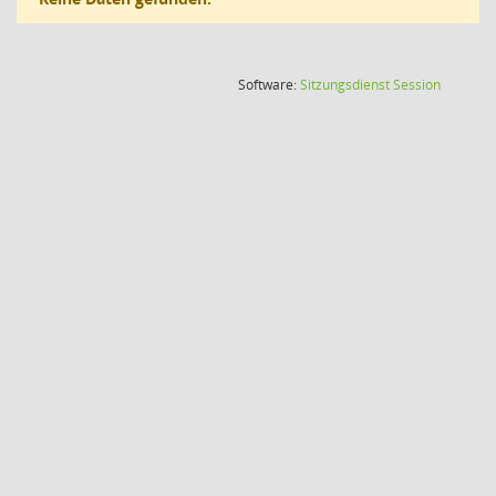
(Wird in
Software:
Sitzungsdienst
Session