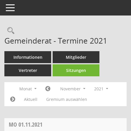
Toggle navigation
Rechercheauswahl
Gemeinderat - Termine 2021
Informationen
Mitglieder
Vertreter
Sitzungen
Monat
November
2021
Aktuell
Gremium auswählen
MO
01.11.2021