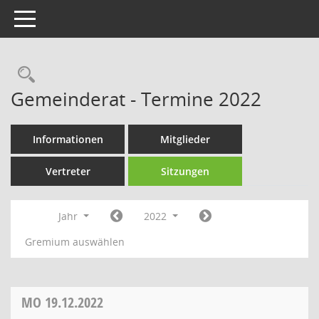
Toggle navigation
Rechercheauswahl
Gemeinderat - Termine 2022
Informationen
Mitglieder
Vertreter
Sitzungen
Jahr
2022
Gremium auswählen
MO
19.12.2022