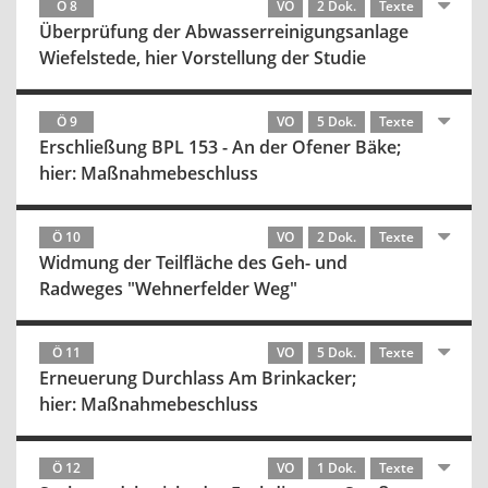
Ö 8
VO
2 Dok.
Texte
Überprüfung der Abwasserreinigungsanlage
Wiefelstede, hier Vorstellung der Studie
Ö 9
VO
5 Dok.
Texte
Erschließung BPL 153 - An der Ofener Bäke;
hier: Maßnahmebeschluss
Ö 10
VO
2 Dok.
Texte
Widmung der Teilfläche des Geh- und
Radweges "Wehnerfelder Weg"
Ö 11
VO
5 Dok.
Texte
Erneuerung Durchlass Am Brinkacker;
hier: Maßnahmebeschluss
Ö 12
VO
1 Dok.
Texte