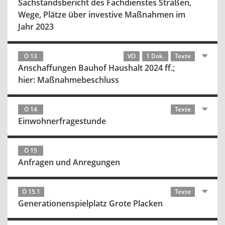
Sachstandsbericht des Fachdienstes Straßen,
Wege, Plätze über investive Maßnahmen im
Jahr 2023
Ö 13
VO
1 Dok.
Texte
Anschaffungen Bauhof Haushalt 2024 ff.;
hier: Maßnahmebeschluss
Ö 14
Texte
Einwohnerfragestunde
Ö 15
Anfragen und Anregungen
Ö 15.1
Texte
Generationenspielplatz Grote Placken